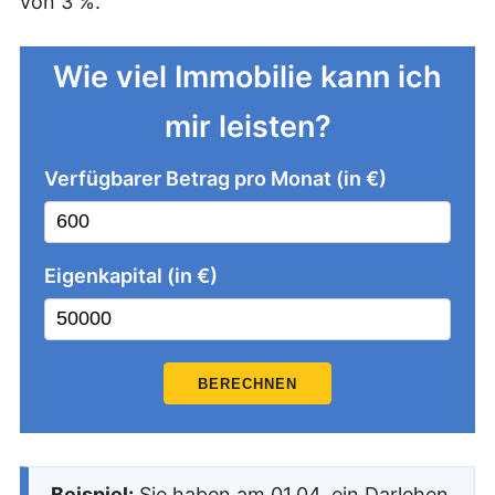
von 3 %.
Wie viel Immobilie kann ich
mir leisten?
Verfügbarer Betrag pro Monat (in €)
Eigenkapital (in €)
BERECHNEN
Beispiel:
Sie haben am 01.04. ein Darlehen