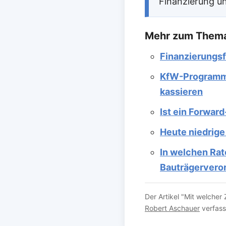
Finanzierung u
Mehr zum Thema
Finanzierungsf
KfW-Programm 
kassieren
Ist ein Forwar
Heute niedrige
In welchen Rat
Bauträgervero
Der Artikel "Mit welche
Robert Aschauer
verfass