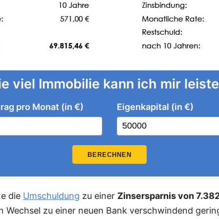
e viel Immobilie kann ich mir leist
rag pro Monat (in €)
Eigenkapital (in €)
BERECHNEN
te die
Umschuldung
zu einer
Zinsersparnis von 7.382
en Wechsel zu einer neuen Bank verschwindend gering.